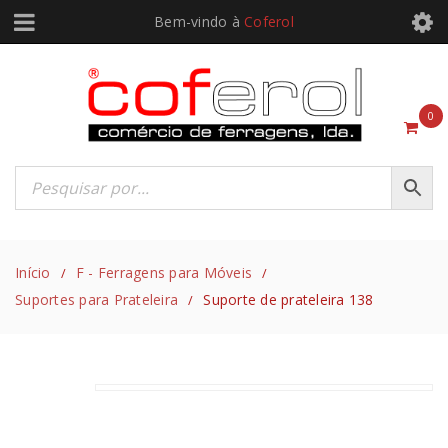
Bem-vindo à
Coferol
0
Início
F - Ferragens para Móveis
/
/
Suportes para Prateleira
Suporte de prateleira 138
/