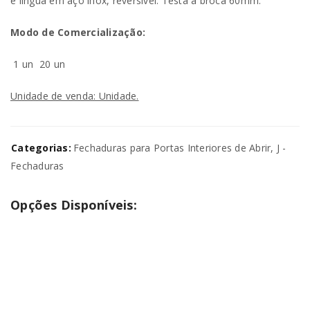
e língua em aço inox, reversível. Testa a broca 60mm.
Modo de Comercialização:
1 un
20 un
Unidade de venda: Unidade.
Categorias:
Fechaduras para Portas Interiores de Abrir
,
J -
Fechaduras
Opções Disponíveis: