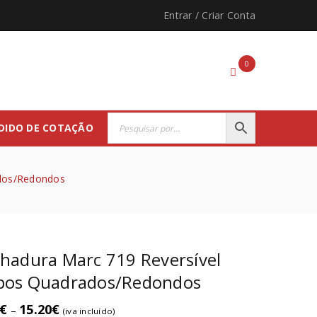
Entrar
/
Criar Conta
0
DIDO DE COTAÇÃO
ados/Redondos
hadura Marc 719 Reversível
pos Quadrados/Redondos
€
15.20
€
–
(iva incluído)