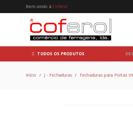
Bem-vindo à
Coferol
TODOS OS PRODUTOS
DE
Início
J - Fechaduras
Fechaduras para Portas Int
/
/