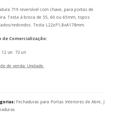
dura 719 reversível com chave, para portas de
ra. Testa à broca de 55, 60 ou 65mm, topos
rados/redondos. Testa L22xP1,8xA178mm.
 de Comercialização:
n
12 un
72 un
de de venda: Unidade.
va senha será enviada para o seu
utilizados para melhorar a sua
ara gerir o acesso à sua conta e
gorias:
Fechaduras para Portas Interiores de Abrir
,
J
na nossa
política de privacidade
.
haduras