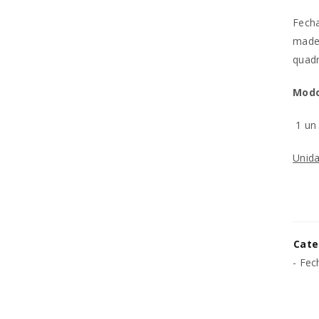
Fecha
madei
quad
REGISTAR NOVA CONTA
Modo
Endereço de email
*
1 u
Unida
A ligação para definir uma no
endereço de email.
Os seus dados pessoais serão 
experiência por toda a loja, p
Cate
Manter sessão
para os propósitos descritos 
- Fec
REGISTAR NOVA CONTA