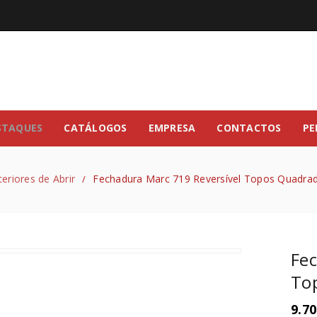
STAQUES
CATÁLOGOS
EMPRESA
CONTACTOS
PE
eriores de Abrir
Fechadura Marc 719 Reversível Topos Quadr
/
Fec
To
9.70