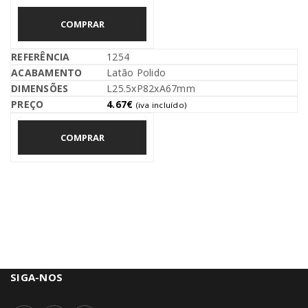
COMPRAR
1254
Latão Polido
L25.5xP82xA67mm
4.67
€
(iva incluído)
COMPRAR
SIGA-NOS