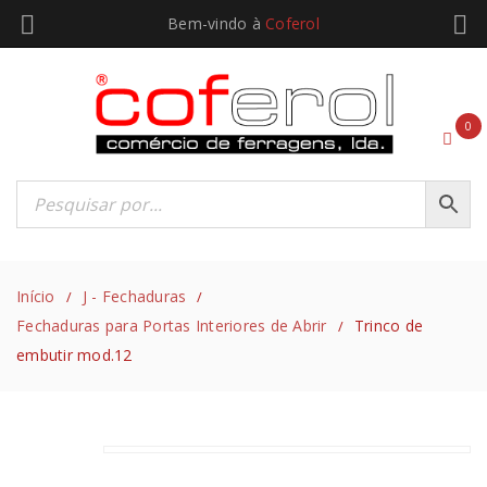
Bem-vindo à
Coferol
0
Início
J - Fechaduras
/
/
Fechaduras para Portas Interiores de Abrir
Trinco de
/
embutir mod.12