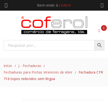
Bem-vindo à
Coferol
0
Início
J - Fechaduras
/
/
Fechaduras para Portas Interiores de Abrir
Fechadura CFR
/
716 topos redondos sem língua