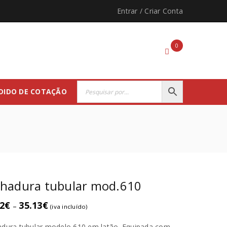
Entrar
/
Criar Conta
0
DIDO DE COTAÇÃO
chadura tubular mod.610
2
€
35.13
€
–
(iva incluído)
dura tubular modelo 610 em latão. Equipada com