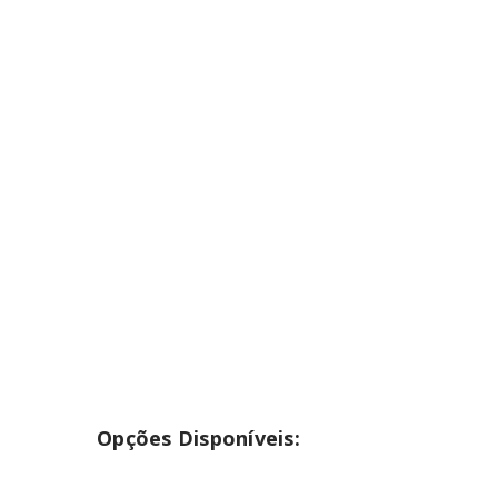
INICIAR SESSÃO
Nome de utilizador ou email
*
Senha
*
INICIAR SESSÃO
PERDEU A SUA SENHA?
Opções Disponíveis: