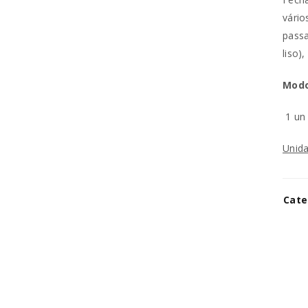
vário
REGISTAR NOVA CONTA
passa
liso)
Endereço de email
*
Modo
1 u
A ligação para definir uma no
Unida
endereço de email.
Os seus dados pessoais serão 
Cate
experiência por toda a loja, p
Manter sessão
para os propósitos descritos 
REGISTAR NOVA CONTA