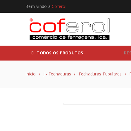
Bem-vindo à
Coferol
TODOS OS PRODUTOS
DE
Início
J - Fechaduras
Fechaduras Tubulares
/
/
/