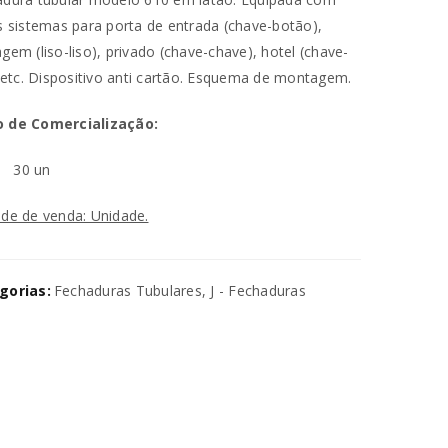
s sistemas para porta de entrada (chave-botão),
gem (liso-liso), privado (chave-chave), hotel (chave-
, etc. Dispositivo anti cartão. Esquema de montagem.
 de Comercialização:
n
30 un
va senha será enviada para o seu
de de venda: Unidade.
utilizados para melhorar a sua
gorias:
Fechaduras Tubulares
,
J - Fechaduras
ara gerir o acesso à sua conta e
na nossa
política de privacidade
.