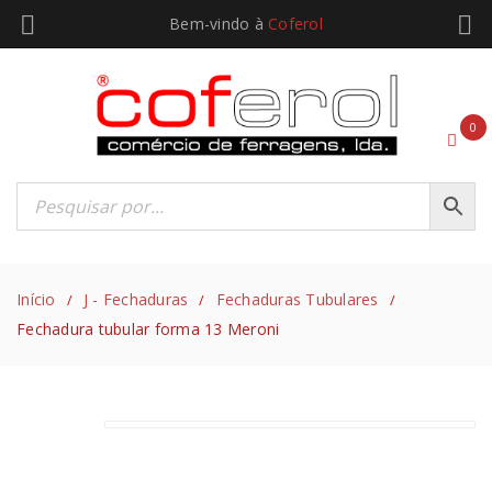
Bem-vindo à
Coferol
0
Início
J - Fechaduras
Fechaduras Tubulares
/
/
/
Fechadura tubular forma 13 Meroni