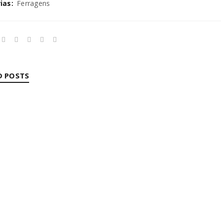
ias:
Ferragens
D POSTS
PARA FITAS LED
 Alves
08/10/2025
ore
REGISTAR NOVA CONTA
ES E INTERRUPTORES
 Alves
08/10/2025
Endereço de email
*