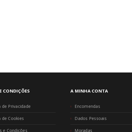
ore
S DE BALCÃO
 Alves
08/10/2025
ore
E CONDIÇÕES
A MINHA CONTA
a de Privacidade
Encomendas
ca de Cookies
Dados Pessoais
 e Condições
Moradas