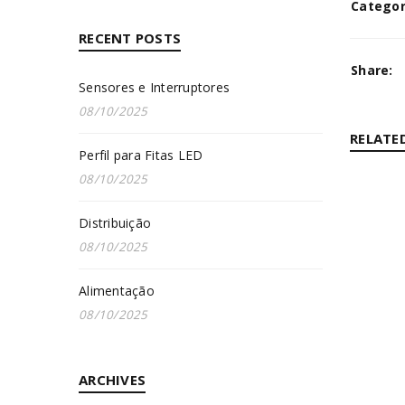
Categor
RECENT POSTS
Share:
Sensores e Interruptores
08/10/2025
RELATE
Perfil para Fitas LED
08/10/2025
PERFIL 
By
Bruna
Distribuição
08/10/2025
Read M
Alimentação
08/10/2025
INICIAR SESSÃO
SENSOR
By
Bruna
Nome de utilizador ou email
*
ARCHIVES