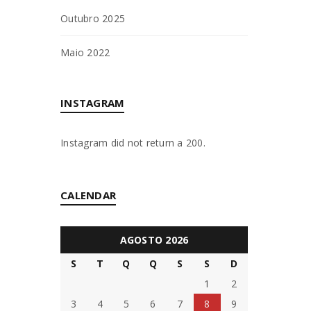
Read M
Outubro 2025
Senha
*
Maio 2022
DISTRIB
By
Bruna
INSTAGRAM
Read M
INICIAR SESSÃO
Instagram did not return a 200.
PERDEU A SUA SENHA?
GAVETA
By
Bruna
CALENDAR
Read M
AGOSTO 2026
S
T
Q
Q
S
S
D
RODAPÉ
1
2
By
Bruna
3
4
5
6
7
8
9