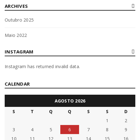
By
Bruna Alves
08/10/2025
ARCHIVES
Outubro 2025
Read More
0
Maio 2022
RODAPÉ PARA MOBILIÁRIO DE COZINHA
INSTAGRAM
By
Bruna Alves
08/10/2025
Instagram has returned invalid data.
Read More
0
CALENDAR
AGOSTO 2026
S
T
Q
Q
S
S
D
1
2
3
4
5
6
7
8
9
10
11
12
13
14
15
16