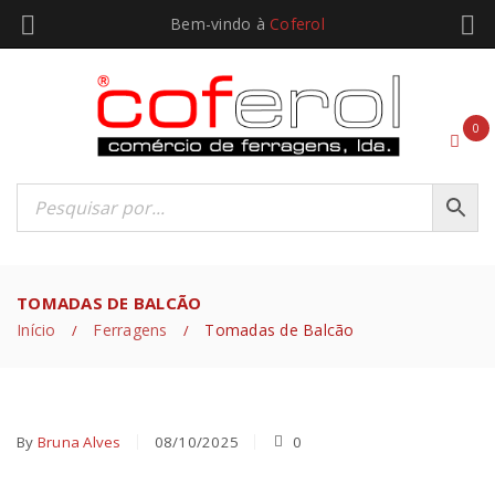
Bem-vindo à
Coferol
0
TOMADAS DE BALCÃO
Início
Ferragens
Tomadas de Balcão
/
/
By
Bruna Alves
08/10/2025
0