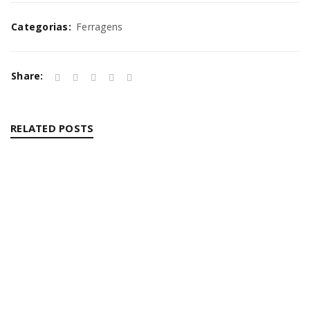
Categorias:
Ferragens
Share:
RELATED POSTS
ALIMENTAÇÃO
By
Bruna Alves
08/10/2025
Read More
0
DISTRIBUIÇÃO
By
Bruna Alves
08/10/2025