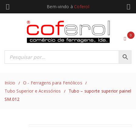
Bem-vindo à
Coferol
0
Início
O - Ferragens para Fenólicos
/
/
Tubo Superior e Acessórios
Tubo – suporte superior painel
/
SM.012