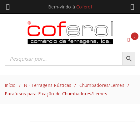
Bem-vindo à
Coferol
0
Início
N - Ferragens Rústicas
Chumbadores/Lemes
/
/
/
Parafusos para Fixação de Chumbadores/Lemes