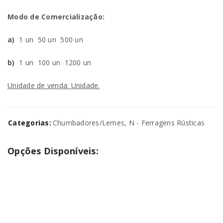
Modo de Comercialização:
a)
1 un
50 un
500 un
b)
1 un
100 un
1200 un
Unidade de venda: Unidade.
Categorias:
Chumbadores/Lemes
,
N - Ferragens Rústicas
Opções Disponíveis: