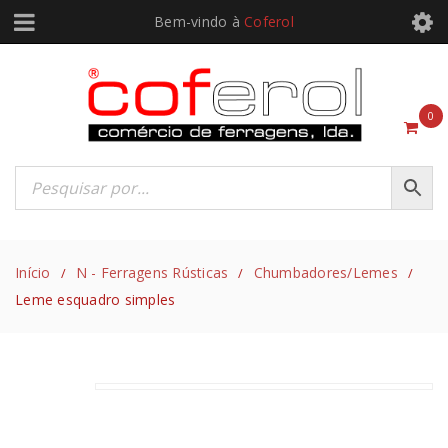
Bem-vindo à
Coferol
0
Início
N - Ferragens Rústicas
Chumbadores/Lemes
/
/
/
Leme esquadro simples