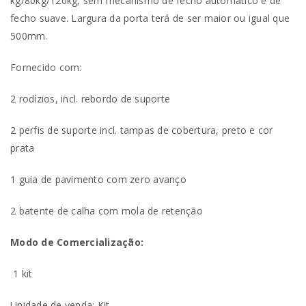
kg/80kg/120kg, sem mecanismo de fecho automático e de
fecho suave. Largura da porta terá de ser maior ou igual que
500mm.
Fornecido com:
2 rodízios, incl. rebordo de suporte
2 perfis de suporte incl. tampas de cobertura, preto e cor
prata
1 guia de pavimento com zero avanço
2 batente de calha com mola de retenção
Modo de Comercialização:
1 kit
Unidade de venda: Kit.