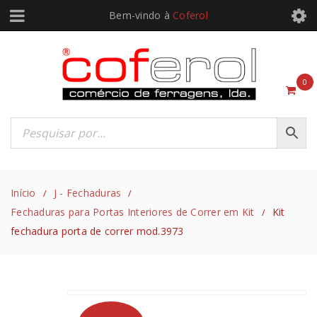
Bem-vindo à
Coferol
0
Início
J - Fechaduras
/
/
Fechaduras para Portas Interiores de Correr em Kit
Kit
/
fechadura porta de correr mod.3973