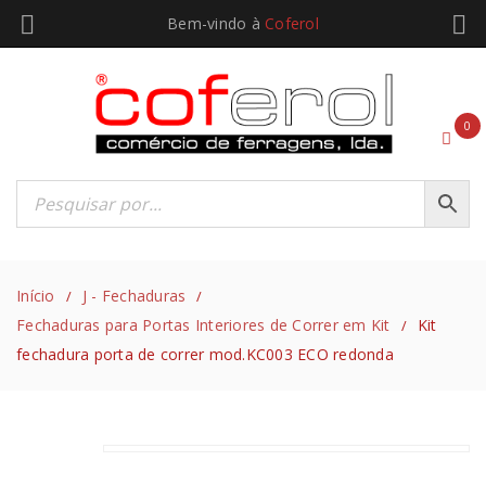
Bem-vindo à
Coferol
0
Início
J - Fechaduras
/
/
Fechaduras para Portas Interiores de Correr em Kit
Kit
/
fechadura porta de correr mod.KC003 ECO redonda