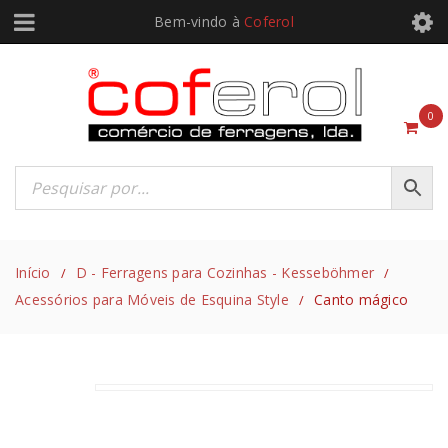
Bem-vindo à
Coferol
0
Início
D - Ferragens para Cozinhas - Kesseböhmer
/
/
Acessórios para Móveis de Esquina Style
Canto mágico
/