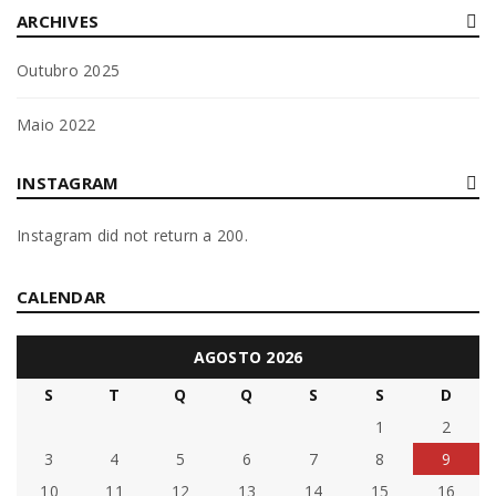
By
Bruna Alves
08/10/2025
ARCHIVES
Outubro 2025
Read More
0
Maio 2022
RODAPÉ PARA MOBILIÁRIO DE COZINHA
INSTAGRAM
By
Bruna Alves
08/10/2025
Instagram did not return a 200.
Read More
0
CALENDAR
AGOSTO 2026
S
T
Q
Q
S
S
D
1
2
3
4
5
6
7
8
9
10
11
12
13
14
15
16