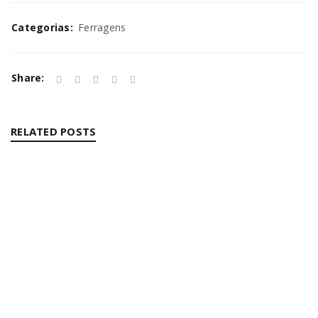
Categorias:
Ferragens
Share:
RELATED POSTS
DISTRIBUIÇÃO
By
Bruna Alves
08/10/2025
Read More
0
PERFIL PARA FITAS LED
By
Bruna Alves
08/10/2025