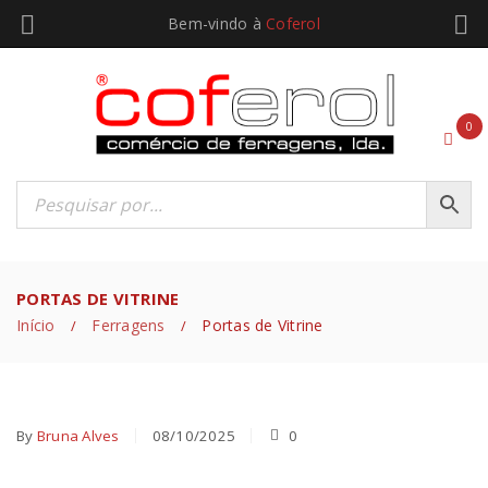
Bem-vindo à
Coferol
0
PORTAS DE VITRINE
Início
Ferragens
Portas de Vitrine
/
/
By
Bruna Alves
08/10/2025
0