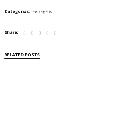
Categorias:
Ferragens
Share:
RELATED POSTS
ALIMENTAÇÃO
By
Bruna Alves
08/10/2025
Read More
0
DISTRIBUIÇÃO
By
Bruna Alves
08/10/2025