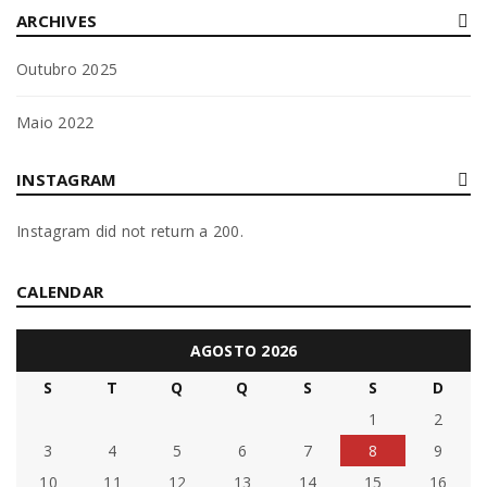
By
Bruna Alves
08/10/2025
ARCHIVES
Outubro 2025
Read More
0
Maio 2022
RODAPÉ PARA MOBILIÁRIO DE COZINHA
INSTAGRAM
By
Bruna Alves
08/10/2025
Instagram did not return a 200.
Read More
0
CALENDAR
AGOSTO 2026
S
T
Q
Q
S
S
D
1
2
3
4
5
6
7
8
9
10
11
12
13
14
15
16