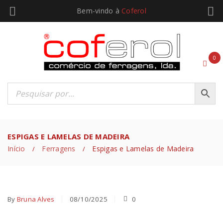
Bem-vindo à
Coferol
0
ESPIGAS E LAMELAS DE MADEIRA
Início
Ferragens
Espigas e Lamelas de Madeira
/
/
By
Bruna Alves
08/10/2025
0