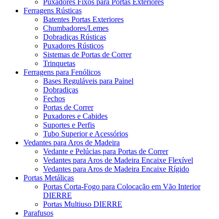
Puxadores Fixos para Portas Exteriores
Ferragens Rústicas
Batentes Portas Exteriores
Chumbadores/Lemes
Dobradiças Rústicas
Puxadores Rústicos
Sistemas de Portas de Correr
Trinquetas
Ferragens para Fenólicos
Bases Reguláveis para Painel
Dobradiças
Fechos
Portas de Correr
Puxadores e Cabides
Suportes e Perfis
Tubo Superior e Acessórios
Vedantes para Aros de Madeira
Vedante e Pelúcias para Portas de Correr
Vedantes para Aros de Madeira Encaixe Flexível
Vedantes para Aros de Madeira Encaixe Rígido
Portas Metálicas
Portas Corta-Fogo para Colocação em Vão Interior
DIERRE
Portas Multiuso DIERRE
Parafusos