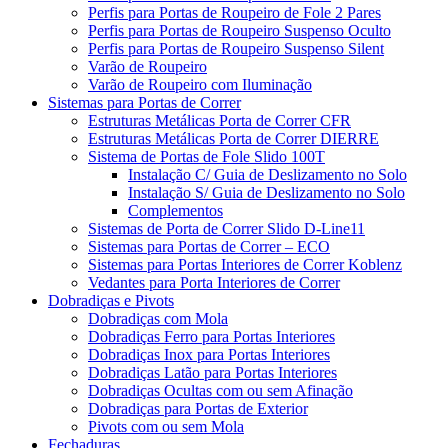
Perfis para Portas de Roupeiro de Fole 2 Pares
Perfis para Portas de Roupeiro Suspenso Oculto
Perfis para Portas de Roupeiro Suspenso Silent
Varão de Roupeiro
Varão de Roupeiro com Iluminação
Sistemas para Portas de Correr
Estruturas Metálicas Porta de Correr CFR
Estruturas Metálicas Porta de Correr DIERRE
Sistema de Portas de Fole Slido 100T
Instalação C/ Guia de Deslizamento no Solo
Instalação S/ Guia de Deslizamento no Solo
Complementos
Sistemas de Porta de Correr Slido D-Line11
Sistemas para Portas de Correr – ECO
Sistemas para Portas Interiores de Correr Koblenz
Vedantes para Porta Interiores de Correr
Dobradiças e Pivots
Dobradiças com Mola
Dobradiças Ferro para Portas Interiores
Dobradiças Inox para Portas Interiores
Dobradiças Latão para Portas Interiores
Dobradiças Ocultas com ou sem Afinação
Dobradiças para Portas de Exterior
Pivots com ou sem Mola
Fechaduras