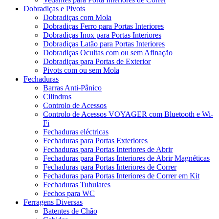
Dobradiças e Pivots
Dobradiças com Mola
Dobradiças Ferro para Portas Interiores
Dobradiças Inox para Portas Interiores
Dobradiças Latão para Portas Interiores
Dobradiças Ocultas com ou sem Afinação
Dobradiças para Portas de Exterior
Pivots com ou sem Mola
Fechaduras
Barras Anti-Pânico
Cilindros
Controlo de Acessos
Controlo de Acessos VOYAGER com Bluetooth e Wi-
Fi
Fechaduras eléctricas
Fechaduras para Portas Exteriores
Fechaduras para Portas Interiores de Abrir
Fechaduras para Portas Interiores de Abrir Magnéticas
Fechaduras para Portas Interiores de Correr
Fechaduras para Portas Interiores de Correr em Kit
Fechaduras Tubulares
Fechos para WC
Ferragens Diversas
Batentes de Chão