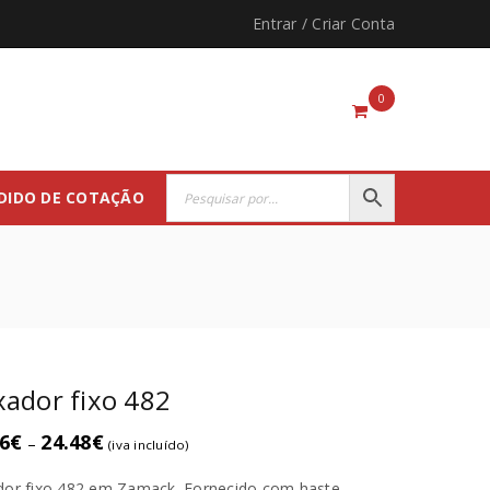
Entrar
/
Criar Conta
0
DIDO DE COTAÇÃO
ador fixo 482
6
€
24.48
€
–
(iva incluído)
or fixo 482 em Zamack. Fornecido com haste