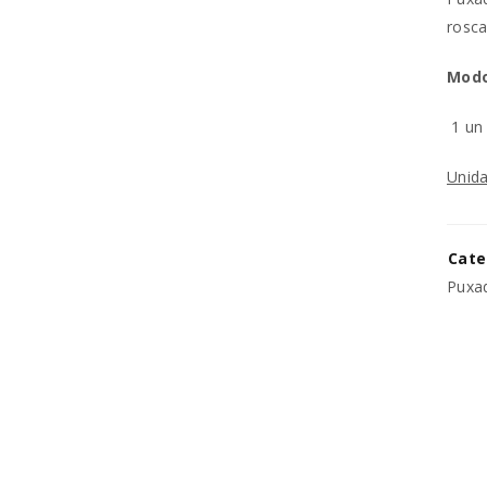
rosca
REGISTAR NOVA CONTA
Modo
Endereço de email
*
1 u
Unida
A ligação para definir uma no
endereço de email.
Cate
Os seus dados pessoais serão 
Puxad
experiência por toda a loja, p
Manter sessão
para os propósitos descritos 
REGISTAR NOVA CONTA