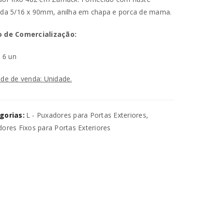
da 5/16 x 90mm, anilha em chapa e porca de mama.
 de Comercialização:
n
6 un
de de venda: Unidade.
va senha será enviada para o seu
gorias:
L - Puxadores para Portas Exteriores
,
utilizados para melhorar a sua
ores Fixos para Portas Exteriores
ara gerir o acesso à sua conta e
na nossa
política de privacidade
.