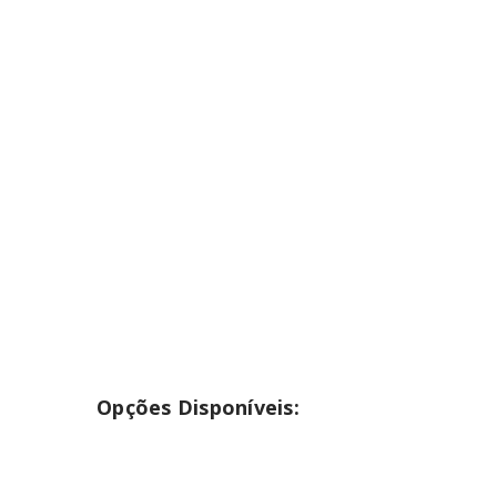
INICIAR SESSÃO
Nome de utilizador ou email
*
Senha
*
INICIAR SESSÃO
PERDEU A SUA SENHA?
Opções Disponíveis: