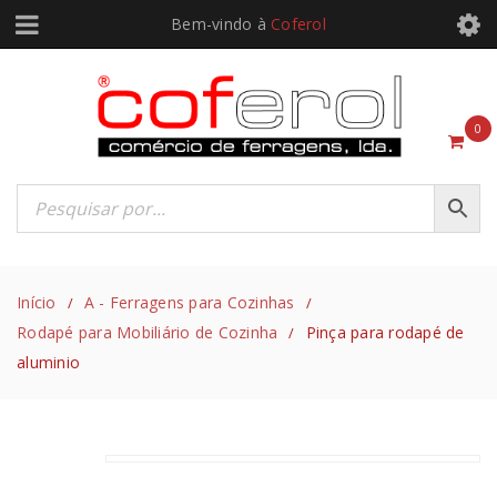
Bem-vindo à
Coferol
0
Início
A - Ferragens para Cozinhas
/
/
Rodapé para Mobiliário de Cozinha
Pinça para rodapé de
/
aluminio