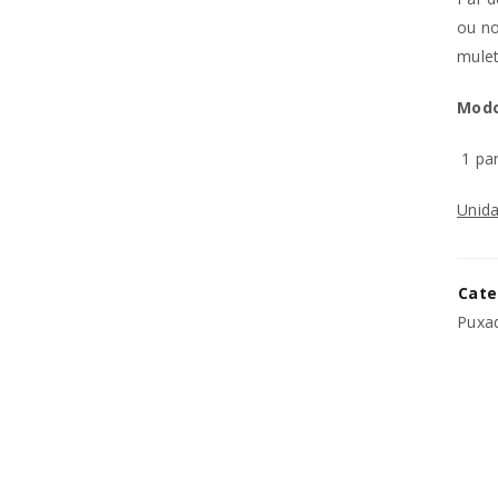
ou no
REGISTAR NOVA CONTA
mulet
Modo
Endereço de email
*
1 pa
Unida
A ligação para definir uma no
endereço de email.
Cate
Os seus dados pessoais serão 
Puxad
experiência por toda a loja, p
Manter sessão
para os propósitos descritos 
REGISTAR NOVA CONTA