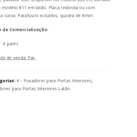
 modelo 811 em latão. Placa redonda ou com
a curva. Parafusos incluídos, quadra de 8mm.
 de Comercialização:
r
6 pares
de de venda: Par.
va senha será enviada para o seu
gorias:
K - Puxadores para Portas Interiores
,
utilizados para melhorar a sua
ores para Portas Interiores Latão
ara gerir o acesso à sua conta e
na nossa
política de privacidade
.