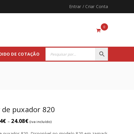
Entrar
/
Criar Conta
0
DIDO DE COTAÇÃO
 de puxador 820
4
€
24.08
€
–
(iva incluído)
e puxador 820. Disponível no modelo 820 em zamack