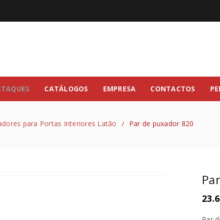
STAQUES
CATÁLOGOS
EMPRESA
CONTACTOS
PE
dores para Portas Interiores Latão
Par de puxador 820
/
Par
23.6
Par d