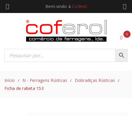
Bem-vindo à
Coferol
0
Início
N - Ferragens Rústicas
Dobradiças Rústicas
/
/
/
Ficha de rabeta 153