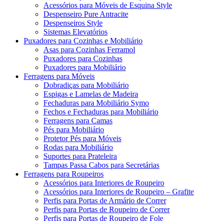
Acessórios para Móveis de Esquina Style
Despenseiro Pure Antracite
Despenseiros Style
Sistemas Elevatórios
Puxadores para Cozinhas e Mobiliário
Asas para Cozinhas Ferramol
Puxadores para Cozinhas
Puxadores para Mobiliário
Ferragens para Móveis
Dobradiças para Mobiliário
Espigas e Lamelas de Madeira
Fechaduras para Mobiliário Symo
Fechos e Fechaduras para Mobiliário
Ferragens para Camas
Pés para Mobiliário
Protetor Pés para Móveis
Rodas para Mobiliário
Suportes para Prateleira
Tampas Passa Cabos para Secretárias
Ferragens para Roupeiros
Acessórios para Interiores de Roupeiro
Acessórios para Interiores de Roupeiro – Grafite
Perfis para Portas de Armário de Correr
Perfis para Portas de Roupeiro de Correr
Perfis para Portas de Roupeiro de Fole