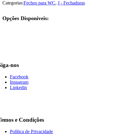
Categorias:
Fechos para WC
,
J - Fechaduras
Opções Disponíveis:
Siga-nos
Facebook
Instagram
Linkedin
Temos e Condições
Política de Privacidade