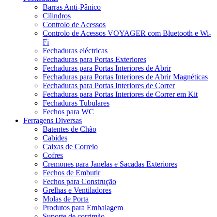
Barras Anti-Pânico
Cilindros
Controlo de Acessos
Controlo de Acessos VOYAGER com Bluetooth e Wi-
Fi
Fechaduras eléctricas
Fechaduras para Portas Exteriores
Fechaduras para Portas Interiores de Abrir
Fechaduras para Portas Interiores de Abrir Magnéticas
Fechaduras para Portas Interiores de Correr
Fechaduras para Portas Interiores de Correr em Kit
Fechaduras Tubulares
Fechos para WC
Ferragens Diversas
Batentes de Chão
Cabides
Caixas de Correio
Cofres
Cremones para Janelas e Sacadas Exteriores
Fechos de Embutir
Fechos para Construção
Grelhas e Ventiladores
Molas de Porta
Produtos para Embalagem
Suporte de corrimão