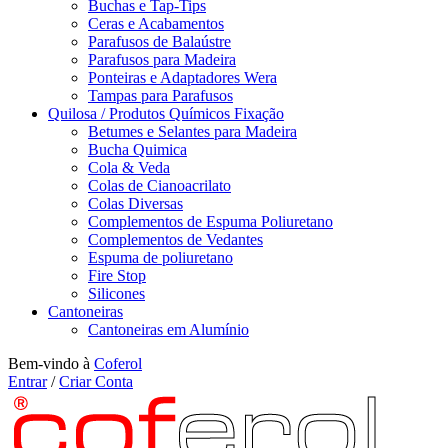
Buchas e Tap-Tips
Ceras e Acabamentos
Parafusos de Balaústre
Parafusos para Madeira
Ponteiras e Adaptadores Wera
Tampas para Parafusos
Quilosa / Produtos Químicos Fixação
Betumes e Selantes para Madeira
Bucha Quimica
Cola & Veda
Colas de Cianoacrilato
Colas Diversas
Complementos de Espuma Poliuretano
Complementos de Vedantes
Espuma de poliuretano
Fire Stop
Silicones
Cantoneiras
Cantoneiras em Alumínio
Bem-vindo à
Coferol
Entrar
/
Criar Conta