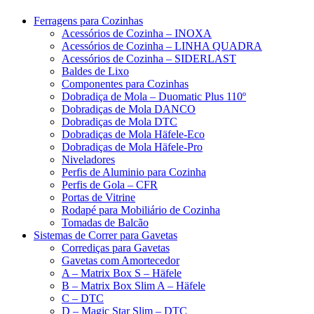
Ferragens para Cozinhas
Acessórios de Cozinha – INOXA
Acessórios de Cozinha – LINHA QUADRA
Acessórios de Cozinha – SIDERLAST
Baldes de Lixo
Componentes para Cozinhas
Dobradiça de Mola – Duomatic Plus 110º
Dobradiças de Mola DANCO
Dobradiças de Mola DTC
Dobradiças de Mola Häfele-Eco
Dobradiças de Mola Häfele-Pro
Niveladores
Perfis de Aluminio para Cozinha
Perfis de Gola – CFR
Portas de Vitrine
Rodapé para Mobiliário de Cozinha
Tomadas de Balcão
Sistemas de Correr para Gavetas
Corrediças para Gavetas
Gavetas com Amortecedor
A – Matrix Box S – Häfele
B – Matrix Box Slim A – Häfele
C – DTC
D – Magic Star Slim – DTC