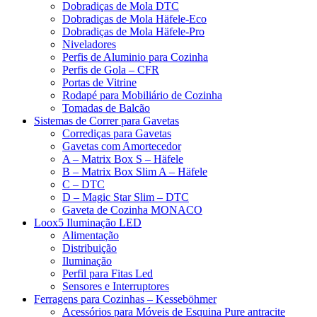
Dobradiças de Mola DTC
Dobradiças de Mola Häfele-Eco
Dobradiças de Mola Häfele-Pro
Niveladores
Perfis de Aluminio para Cozinha
Perfis de Gola – CFR
Portas de Vitrine
Rodapé para Mobiliário de Cozinha
Tomadas de Balcão
Sistemas de Correr para Gavetas
Corrediças para Gavetas
Gavetas com Amortecedor
A – Matrix Box S – Häfele
B – Matrix Box Slim A – Häfele
C – DTC
D – Magic Star Slim – DTC
Gaveta de Cozinha MONACO
Loox5 Iluminação LED
Alimentação
Distribuição
Iluminação
Perfil para Fitas Led
Sensores e Interruptores
Ferragens para Cozinhas – Kesseböhmer
Acessórios para Móveis de Esquina Pure antracite