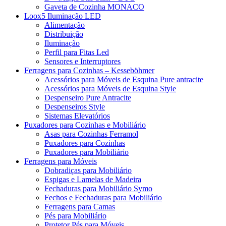
Gaveta de Cozinha MONACO
Loox5 Iluminação LED
Alimentação
Distribuição
Iluminação
Perfil para Fitas Led
Sensores e Interruptores
Ferragens para Cozinhas – Kesseböhmer
Acessórios para Móveis de Esquina Pure antracite
Acessórios para Móveis de Esquina Style
Despenseiro Pure Antracite
Despenseiros Style
Sistemas Elevatórios
Puxadores para Cozinhas e Mobiliário
Asas para Cozinhas Ferramol
Puxadores para Cozinhas
Puxadores para Mobiliário
Ferragens para Móveis
Dobradiças para Mobiliário
Espigas e Lamelas de Madeira
Fechaduras para Mobiliário Symo
Fechos e Fechaduras para Mobiliário
Ferragens para Camas
Pés para Mobiliário
Protetor Pés para Móveis