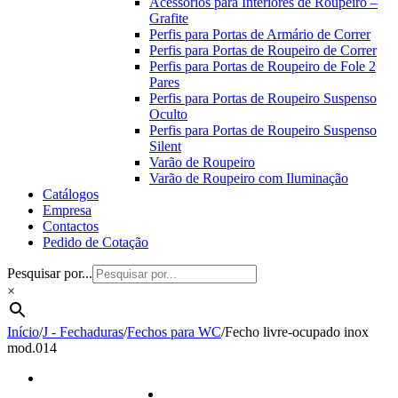
Acessórios para Interiores de Roupeiro –
Grafite
Perfis para Portas de Armário de Correr
Perfis para Portas de Roupeiro de Correr
Perfis para Portas de Roupeiro de Fole 2
Pares
Perfis para Portas de Roupeiro Suspenso
Oculto
Perfis para Portas de Roupeiro Suspenso
Silent
Varão de Roupeiro
Varão de Roupeiro com Iluminação
Catálogos
Empresa
Contactos
Pedido de Cotação
Pesquisar por...
×
Início
/
J - Fechaduras
/
Fechos para WC
/
Fecho livre-ocupado inox
mod.014