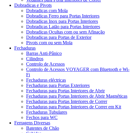
Dobradiças e Pivots
Dobradiças com Mola
Dobradiças Ferro para Portas Interiores
Dobradiças Inox para Portas Interiores
Dobradiças Latão para Portas Interiores
Dobradiças Ocultas com ou sem Afinação
Dobradiças para Portas de Exterior
Pivots com ou sem Mola
Fechaduras
Barras Anti-Pânico
Cilindros
Controlo de Acessos
Controlo de Acessos VOYAGER com Bluetooth e Wi-
Fi
Fechaduras eléctricas
Fechaduras para Portas Exteriores
Fechaduras para Portas Interiores de Abrir
Fechaduras para Portas Interiores de Abrir Magnéticas
Fechaduras para Portas Interiores de Correr
Fechaduras para Portas Interiores de Correr em Kit
Fechaduras Tubulares
Fechos para WC
Ferragens Diversas
Batentes de Chão