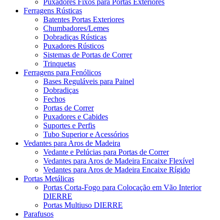
Puxadores Fixos para Portas Exteriores
Ferragens Rústicas
Batentes Portas Exteriores
Chumbadores/Lemes
Dobradiças Rústicas
Puxadores Rústicos
Sistemas de Portas de Correr
Trinquetas
Ferragens para Fenólicos
Bases Reguláveis para Painel
Dobradiças
Fechos
Portas de Correr
Puxadores e Cabides
Suportes e Perfis
Tubo Superior e Acessórios
Vedantes para Aros de Madeira
Vedante e Pelúcias para Portas de Correr
Vedantes para Aros de Madeira Encaixe Flexível
Vedantes para Aros de Madeira Encaixe Rígido
Portas Metálicas
Portas Corta-Fogo para Colocação em Vão Interior
DIERRE
Portas Multiuso DIERRE
Parafusos