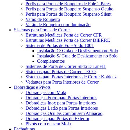
Perfis para Portas de Roupeiro de Fole 2 Pares
Perfis para Portas de Roupeiro Suspenso Oculto
Perfis para Portas de Roupeiro Suspenso Silent
Varão de Roupeiro
Varão de Roupeiro com Iluminação
Sistemas para Portas de Correr
Estruturas Metálicas Porta de Correr CFR
Estruturas Metálicas Porta de Correr DIERRE
Sistema de Portas de Fole Slido 100T
Instalação C/ Guia de Deslizamento no Solo
Instalação S/ Guia de Deslizamento no Solo
Complementos
Sistemas de Porta de Correr Slido D-Line11
Sistemas para Portas de Correr – ECO
Sistemas para Portas Interiores de Correr Koblenz
Vedantes para Porta Interiores de Correr
Dobradiças e Pivots
Dobradiças com Mola
Dobradiças Ferro para Portas Interiores
Dobradiças Inox para Portas Interiores
Dobradiças Latão para Portas Interiores
Dobradiças Ocultas com ou sem Afinação
Dobradiças para Portas de Exterior
Pivots com ou sem Mola
Fechaduras