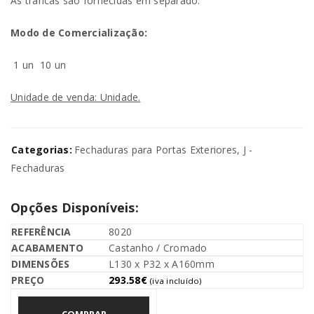
As trancas são fornecidas em separado.
Modo de Comercialização:
1 un
10 un
Unidade de venda: Unidade.
Categorias:
Fechaduras para Portas Exteriores
,
J -
Fechaduras
Opções Disponíveis:
8020
Castanho / Cromado
L130 x P32 x A160mm
293.58
€
(iva incluído)
COMPRAR