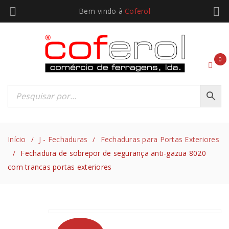
Bem-vindo à
Coferol
0
Início
J - Fechaduras
Fechaduras para Portas Exteriores
/
/
Fechadura de sobrepor de segurança anti-gazua 8020
/
com trancas portas exteriores