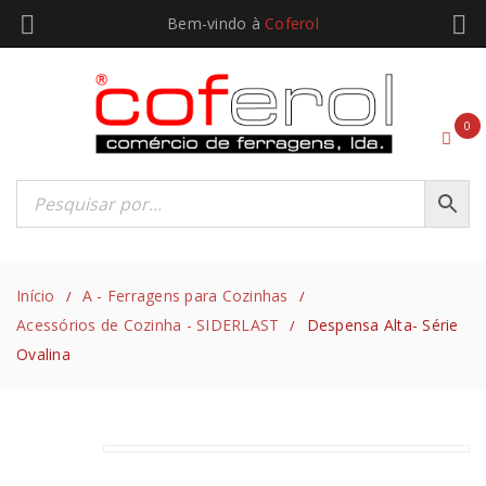
Bem-vindo à
Coferol
0
Início
A - Ferragens para Cozinhas
/
/
Acessórios de Cozinha - SIDERLAST
Despensa Alta- Série
/
Ovalina