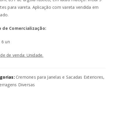
tes para vareta. Aplicação com vareta vendida em
ado.
 de Comercialização:
n
6 un
de de venda: Unidade.
va senha será enviada para o seu
gorias:
Cremones para Janelas e Sacadas Exteriores
,
utilizados para melhorar a sua
erragens Diversas
ara gerir o acesso à sua conta e
na nossa
política de privacidade
.