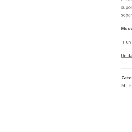
supor
REGISTAR NOVA CONTA
separ
Modo
Endereço de email
*
1 u
Unida
A ligação para definir uma no
endereço de email.
Cate
Os seus dados pessoais serão 
M - F
experiência por toda a loja, p
Manter sessão
para os propósitos descritos 
REGISTAR NOVA CONTA