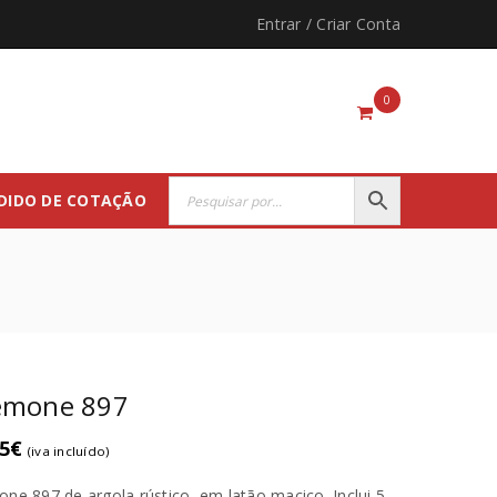
Entrar
/
Criar Conta
0
DIDO DE COTAÇÃO
emone 897
5
€
(iva incluído)
ne 897 de argola rústico, em latão maciço. Inclui 5