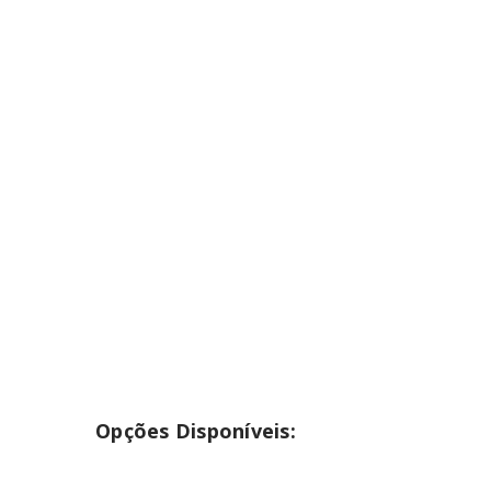
INICIAR SESSÃO
Nome de utilizador ou email
*
Senha
*
INICIAR SESSÃO
PERDEU A SUA SENHA?
Opções Disponíveis: