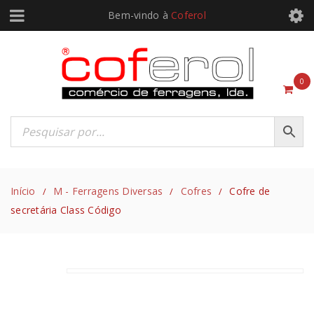
Bem-vindo à
Coferol
0
Início
M - Ferragens Diversas
Cofres
Cofre de
/
/
/
secretária Class Código