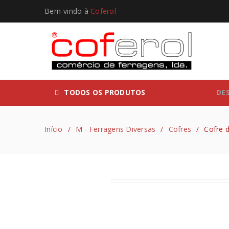
Bem-vindo à
Coferol
TODOS OS PRODUTOS
DE
Início
M - Ferragens Diversas
Cofres
Cofre 
/
/
/