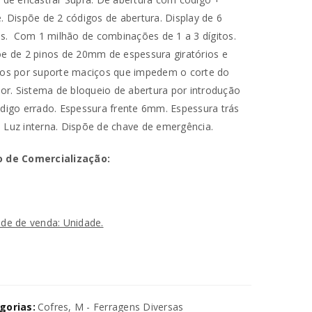
. Dispõe de 2 códigos de abertura. Display de 6
os. Com 1 milhão de combinações de 1 a 3 dígitos.
e de 2 pinos de 20mm de espessura giratórios e
os por suporte maciços que impedem o corte do
ior. Sistema de bloqueio de abertura por introdução
digo errado. Espessura frente 6mm. Espessura trás
Luz interna. Dispõe de chave de emergência.
 de Comercialização:
va senha será enviada para o seu
de de venda: Unidade.
utilizados para melhorar a sua
ara gerir o acesso à sua conta e
na nossa
política de privacidade
.
gorias:
Cofres
,
M - Ferragens Diversas