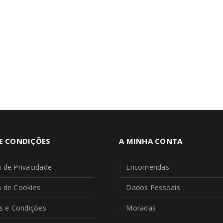
REGISTAR NOVA CONTA
E CONDIÇÕES
A MINHA CONTA
a de Privacidade
Encomendas
ca de Cookies
Dados Pessoais
 e Condições
Moradas