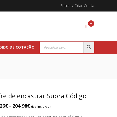
Entrar
/
Criar Conta
0
DIDO DE COTAÇÃO
re de encastrar Supra Código
.26
€
204.98
€
–
(iva incluído)
 de encastrar Supra. De abertura com código +