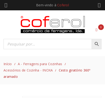
Bem-vindo à
Coferol
0
Início
A - Ferragens para Cozinhas
/
/
Acessórios de Cozinha - INOXA
Cesto giratório 360º
/
aramado