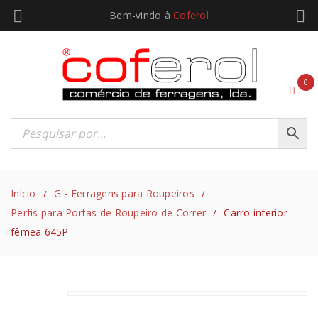
Bem-vindo à
Coferol
0
Início
G - Ferragens para Roupeiros
/
/
Perfis para Portas de Roupeiro de Correr
Carro inferior
/
fêmea 645P