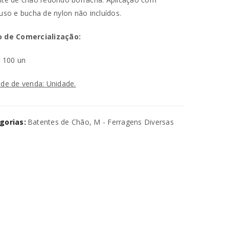
uso e bucha de nylon não incluídos.
 de Comercialização:
n
100 un
de de venda: Unidade.
va senha será enviada para o seu
gorias:
Batentes de Chão
,
M - Ferragens Diversas
utilizados para melhorar a sua
ara gerir o acesso à sua conta e
na nossa
política de privacidade
.