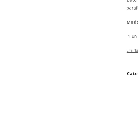
REGISTAR NOVA CONTA
paraf
Modo
Endereço de email
*
1 u
Unida
A ligação para definir uma no
endereço de email.
Cate
Os seus dados pessoais serão 
experiência por toda a loja, p
Manter sessão
para os propósitos descritos 
REGISTAR NOVA CONTA