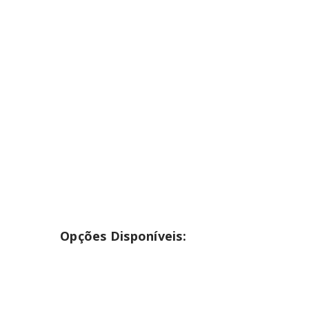
INICIAR SESSÃO
Nome de utilizador ou email
*
Senha
*
INICIAR SESSÃO
Opções Disponíveis:
PERDEU A SUA SENHA?