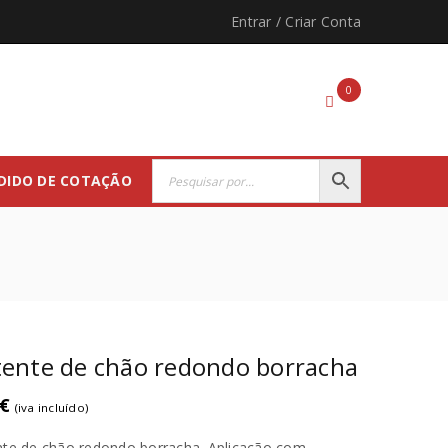
Entrar
/
Criar Conta
0
DIDO DE COTAÇÃO
tente de chão redondo borracha
€
(iva incluído)
te de chão redondo borracha. Aplicação com