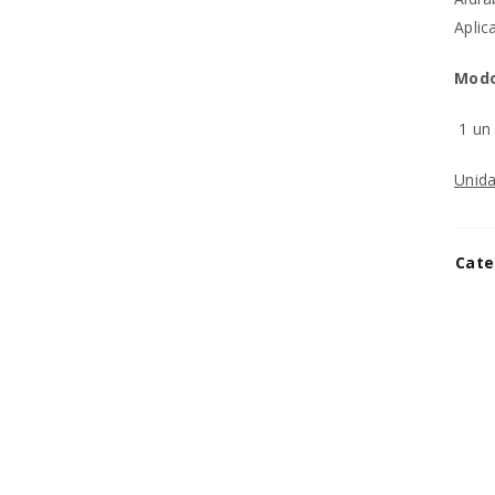
REGISTAR NOVA CONTA
Aplic
Modo
Endereço de email
*
1 u
Unida
A ligação para definir uma no
endereço de email.
Cate
Os seus dados pessoais serão 
experiência por toda a loja, p
Manter sessão
para os propósitos descritos 
REGISTAR NOVA CONTA