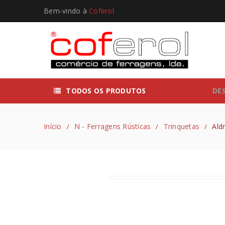
Bem-vindo à
Coferol
TODOS OS PRODUTOS
DE
Início
N - Ferragens Rústicas
Trinquetas
Ald
/
/
/