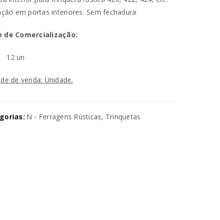
ação em portas interiores. Sem fechadura.
 de Comercialização:
n
12 un
de de venda: Unidade.
va senha será enviada para o seu
gorias:
N - Ferragens Rústicas
,
Trinquetas
utilizados para melhorar a sua
ara gerir o acesso à sua conta e
na nossa
política de privacidade
.