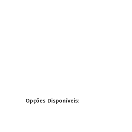
INICIAR SESSÃO
Nome de utilizador ou email
*
Senha
*
INICIAR SESSÃO
Opções Disponíveis:
PERDEU A SUA SENHA?