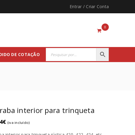
Entrar
/
Criar Conta
0
DIDO DE COTAÇÃO
raba interior para trinqueta
4
€
(iva incluído)
ba interior para trinqueta rústica 420, 422, 424, etc.