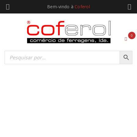
Bem-vindo à
Coferol
0