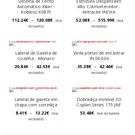
Sistema de Fecho
Estrutura Despenseiro
Automático Kiker -
Alto C/Amortecedor -
Koblenz K0870
Antracite INOXA
112.24
€
–
120.08
€
52.08
€
–
515.99
€
(iva
(iva
incluído)
incluído)
Lateral de Gaveta de
Veda portas de encastrar
Cozinha - Monaco
IN.06.004
20.84
€
–
42.53
€
35.38
€
–
42.46
€
(iva
(iva
incluído)
incluído)
Lateral de gaveta em
Dobradiça invisível 3D
chapa com corrediça
Coplan Series 175 JNF
8.41
€
–
13.22
€
53.48
€
(iva
(iva incluído)
incluído)